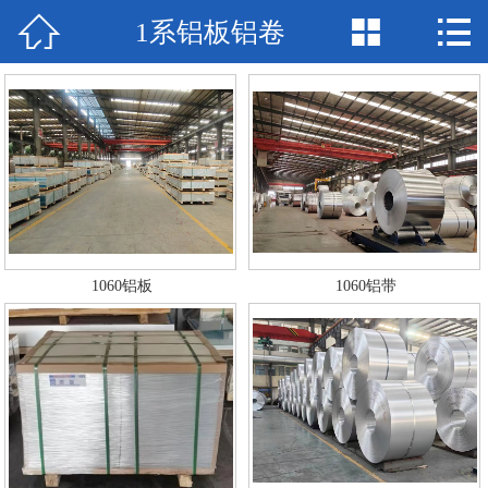



1系铝板铝卷
网站首页

联系我们
厂房场景
产品中心
新闻中心
1060铝板
1060铝带
公司简介